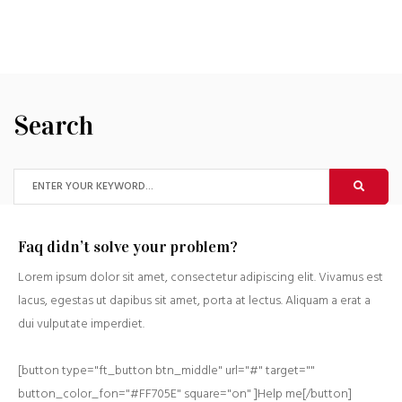
Search
Faq didn’t solve your problem?
Lorem ipsum dolor sit amet, consectetur adipiscing elit. Vivamus est
lacus, egestas ut dapibus sit amet, porta at lectus. Aliquam a erat a
dui vulputate imperdiet.
[button type="ft_button btn_middle" url="#" target=""
button_color_fon="#FF705E" square="on" ]Help me[/button]